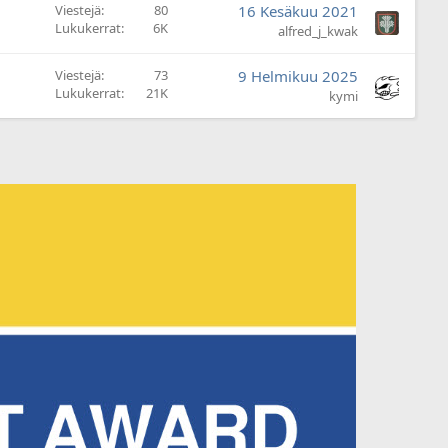
y
Viestejä
80
16 Kesäkuu 2021
v
Lukukerrat
6K
alfred_j_kwak
ä
t
Viestejä
73
9 Helmikuu 2025
Lukukerrat
21K
kymi