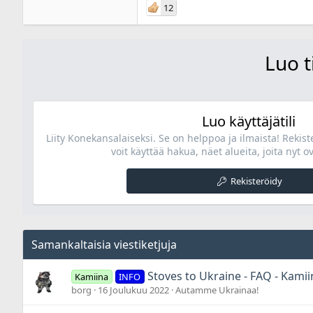
28 KB · Lukukerrat: 192
23,6 KB
12
Luo t
Luo käyttäjätili
Liity Konekansalaiseksi. Se on helppoa ja ilmaista! Rekis
voit käyttää hakua, näet alueita, joita nyt ov
Rekisteröidy
Samankaltaisia viestiketjuja
Stoves to Ukraine - FAQ - Kami
Kamiina
INFO
borg
16 Joulukuu 2022
Autamme Ukrainaa!