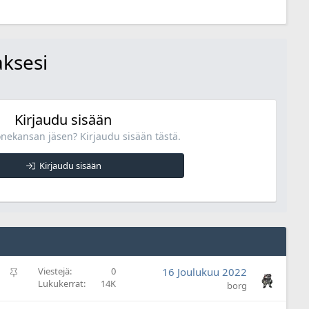
aksesi
Kirjaudu sisään
onekansan jäsen? Kirjaudu sisään tästä.
Kirjaudu sisään
P
Viestejä
0
16 Joulukuu 2022
Lukukerrat
14K
y
borg
s