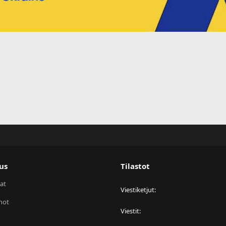
us
Tilastot
at
Viestiketjut
not
Viestit