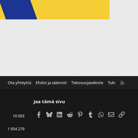
R
Ota yhteyttä
Ehdot ja säännöt
Tietosuojaseloste
Tuki
S
S
Jaa tämä sivu
Facebook
Bluesky
LinkedIn
Reddit
Pinterest
Tumblr
WhatsApp
Sähköposti
Linkki
10 093
1 054 279