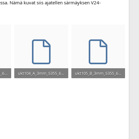
essa. Nämä kuvat siis ajatellen särmäyksen V24-
ukt103_A_3mm_S355_6kpl.DXF
ukt104_A_3mm_S355_6kpl.DXF
ukt105_B_3mm_S355_6kpl.DXF
 173
23,8 KB · Lukukerrat: 201
26,6 KB · Lukukerrat: 174