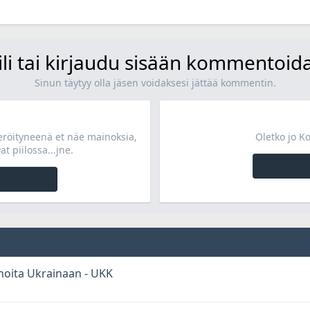
 · Lukukerrat: 214
22,4 KB · Lukukerrat: 229
ili tai kirjaudu sisään kommentoid
Sinun täytyy olla jäsen voidaksesi jättää kommentin.
teröityneenä et näe mainoksia,
Oletko jo K
at piilossa...jne.
inoita Ukrainaan - UKK