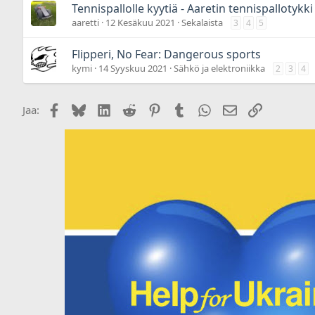
Tennispallolle kyytiä - Aaretin tennispallotykki
aaretti
12 Kesäkuu 2021
Sekalaista
3
4
5
Flipperi, No Fear: Dangerous sports
kymi
14 Syyskuu 2021
Sähkö ja elektroniikka
2
3
4
Facebook
Bluesky
LinkedIn
Reddit
Pinterest
Tumblr
WhatsApp
Sähköposti
Linkki
Jaa: