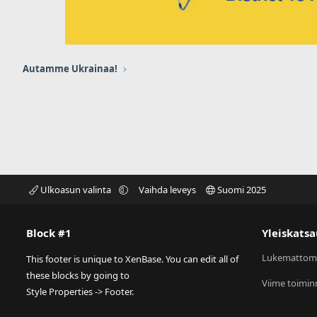
Autamme Ukrainaa!
Ulkoasun valinta
Vaihda leveys
Suomi 2025
Block #1
Yleiskatsa
Lukemattom
This footer is unique to XenBase. You can edit all of
these blocks by going to
Viime toimin
Style Properties -> Footer.