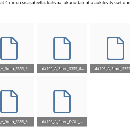
uvat 4 mm:n sisäsäteellä, kahvaa lukunottamatta aukilevitykset oh
ukt101_A_3mm_S355_6kpl.DXF
ukt102_A_3mm_S355_6kpl.DXF
 · Lukukerrat: 223
36,9 KB · Lukukerrat: 194
21,6 KB · Lukukerrat:
ukt107_A_3mm_S355_6kpl.DXF
ukt108_A_2mm_DC01_6kpl.DXF