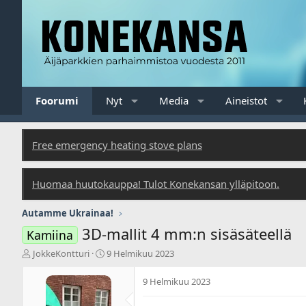
Foorumi
Nyt
Media
Aineistot
Free emergency heating stove plans
Huomaa huutokauppa! Tulot Konekansan ylläpitoon.
Autamme Ukrainaa!
3D-mallit 4 mm:n sisäsäteellä
Kamiina
V
A
JokkeKontturi
9 Helmikuu 2023
i
l
e
o
9 Helmikuu 2023
s
i
t
t