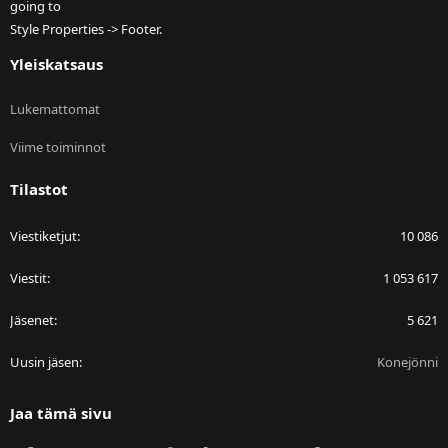
going to
Style Properties -> Footer.
Yleiskatsaus
Lukemattomat
Viime toiminnot
Tilastot
Viestiketjut
10 086
Viestit
1 053 617
Jäsenet
5 621
Uusin jäsen
Konejönni
Jaa tämä sivu