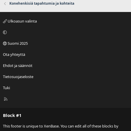
Konehenkisiä tapahtumia ja kohteita
Ulkoasun valinta
Suomi 2025
Ota yhteyttä
Ehdot ja säännöt
Tietosuojaseloste
Tuki
R
S
S
Block #1
This footer is unique to XenBase. You can edit all of these blocks by