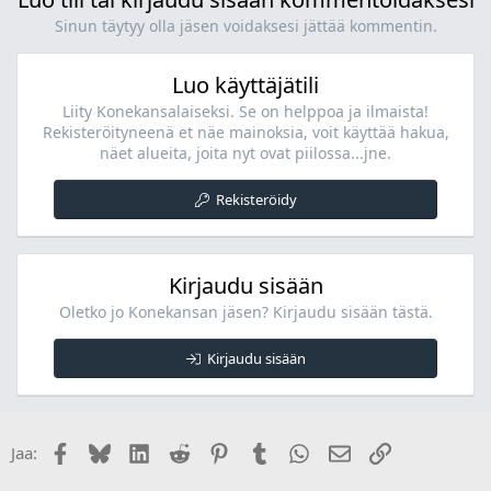
Sinun täytyy olla jäsen voidaksesi jättää kommentin.
Luo käyttäjätili
Liity Konekansalaiseksi. Se on helppoa ja ilmaista!
Rekisteröityneenä et näe mainoksia, voit käyttää hakua,
näet alueita, joita nyt ovat piilossa...jne.
Rekisteröidy
Kirjaudu sisään
Oletko jo Konekansan jäsen? Kirjaudu sisään tästä.
Kirjaudu sisään
Facebook
Bluesky
LinkedIn
Reddit
Pinterest
Tumblr
WhatsApp
Sähköposti
Linkki
Jaa: