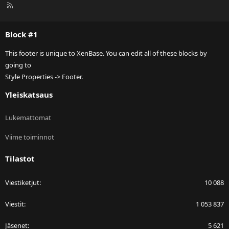
R
S
S
Block #1
This footer is unique to XenBase. You can edit all of these blocks by
going to
Style Properties -> Footer.
Yleiskatsaus
Lukemattomat
Viime toiminnot
Tilastot
Viestiketjut
10 088
Viestit
1 053 837
Jäsenet
5 621