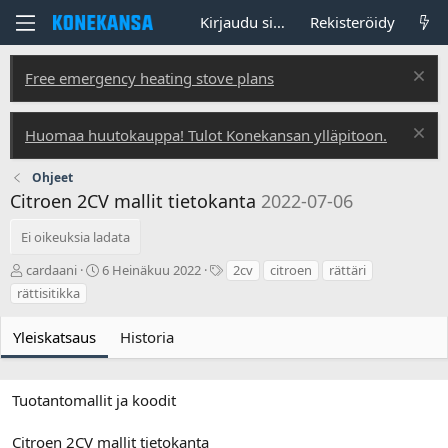
Kirjaudu sisään
Rekisteröidy
Free emergency heating stove plans
Huomaa huutokauppa! Tulot Konekansan ylläpitoon.
Ohjeet
Citroen 2CV mallit tietokanta
2022-07-06
Ei oikeuksia ladata
T
L
T
cardaani
6 Heinäkuu 2022
2cv
citroen
rättäri
e
u
u
rättisitikka
k
o
n
i
n
n
Yleiskatsaus
Historia
j
t
i
ä
i
s
p
t
ä
e
Tuotantomallit ja koodit
i
e
v
t
Citroen 2CV mallit tietokanta