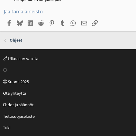
Jaa tämä aineisto
Facebook
Bluesky
LinkedIn
Reddit
Pinterest
Tumblr
WhatsApp
Sähköposti
Linkki
Ohjeet
Ulkoasun valinta
Suomi 2025
Ota yhteyttä
Ehdot ja säännöt
Tietosuojaseloste
Tuki