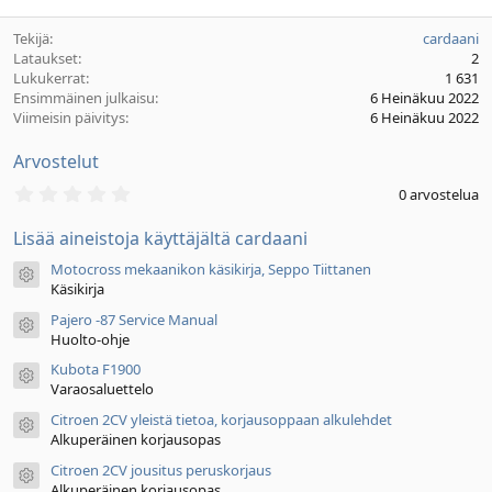
ä
m
Tekijä
cardaani
ä
Lataukset
2
ä
Lukukerrat
1 631
r
Ensimmäinen julkaisu
6 Heinäkuu 2022
ä
Viimeisin päivitys
6 Heinäkuu 2022
Arvostelut
0
0 arvostelua
,
0
Lisää aineistoja käyttäjältä cardaani
0
t
Motocross mekaanikon käsikirja, Seppo Tiittanen
ä
Aineiston kuvake
h
Käsikirja
t
Pajero -87 Service Manual
e
Aineiston kuvake
ä
Huolto-ohje
Kubota F1900
Aineiston kuvake
Varaosaluettelo
Citroen 2CV yleistä tietoa, korjausoppaan alkulehdet
Aineiston kuvake
Alkuperäinen korjausopas
Citroen 2CV jousitus peruskorjaus
Aineiston kuvake
Alkuperäinen korjausopas