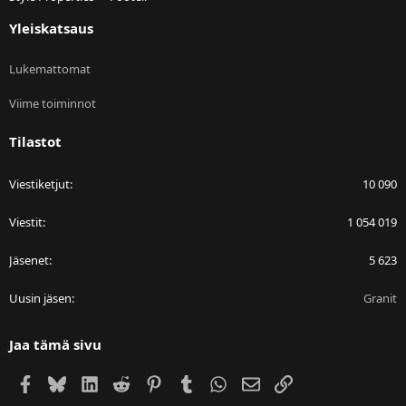
Yleiskatsaus
Lukemattomat
Viime toiminnot
Tilastot
Viestiketjut
10 090
Viestit
1 054 019
Jäsenet
5 623
Uusin jäsen
Granit
Jaa tämä sivu
Facebook
Bluesky
LinkedIn
Reddit
Pinterest
Tumblr
WhatsApp
Sähköposti
Linkki