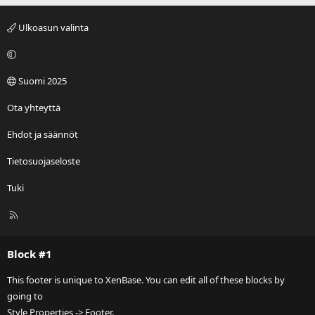
Ulkoasun valinta
Suomi 2025
Ota yhteyttä
Ehdot ja säännöt
Tietosuojaseloste
Tuki
R
S
S
Block #1
This footer is unique to XenBase. You can edit all of these blocks by
going to
Style Properties -> Footer.