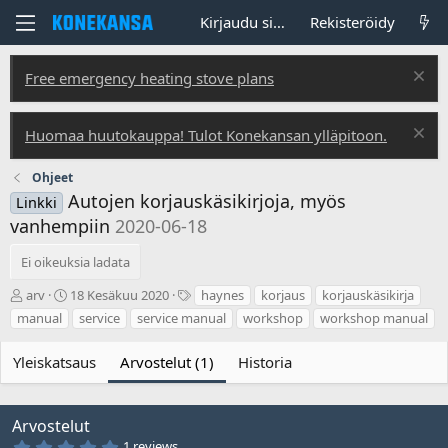
Kirjaudu sisään
Rekisteröidy
Free emergency heating stove plans
Huomaa huutokauppa! Tulot Konekansan ylläpitoon.
Ohjeet
Autojen korjauskäsikirjoja, myös
Linkki
vanhempiin
2020-06-18
Ei oikeuksia ladata
T
L
T
arv
18 Kesäkuu 2020
haynes
korjaus
korjauskäsikirja
e
u
u
manual
service
service manual
workshop
workshop manual
k
o
n
i
n
n
Yleiskatsaus
Arvostelut (1)
Historia
j
t
i
ä
i
s
p
t
ä
e
Arvostelut
i
e
5
1 reviews