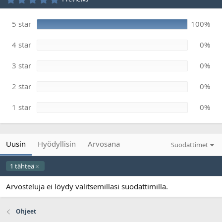
v
t
,
0
ä
0
m
5 star
100%
t
ä
ä
ä
h
4 star
0%
r
t
e
ä
ä
3 star
0%
2 star
0%
1 star
0%
Uusin
Hyödyllisin
Arvosana
Suodattimet
1 tähteä
Arvosteluja ei löydy valitsemillasi suodattimilla.
Ohjeet