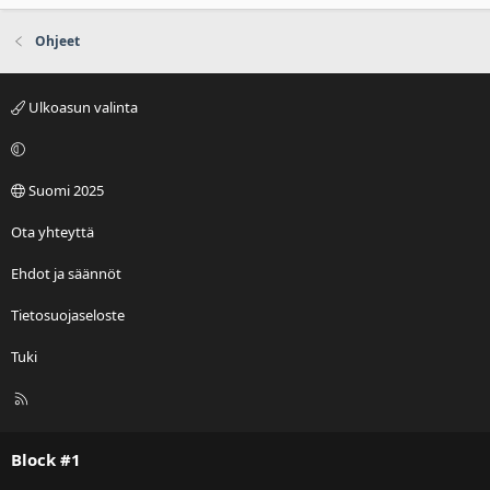
l
i
e
ä
u
i
Ohjeet
s
n
ä
u
ä
s
Ulkoasun valinta
n
ä
i
ä
n
Suomi 2025
i
Ota yhteyttä
Ehdot ja säännöt
Tietosuojaseloste
Tuki
R
S
S
Block #1