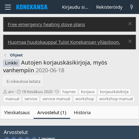
Kirjaudu sisään
Rekisteröidy
Free emergency heating stove plans
Huomaa huutokauppa! Tulot Konekansan ylläpitoon.
Ohjeet
Autojen korjauskäsikirjoja, myös
Linkki
vanhempiin
2020-06-18
Ei oikeuksia ladata
T
L
T
arv
18 Kesäkuu 2020
haynes
korjaus
korjauskäsikirja
e
u
u
manual
service
service manual
workshop
workshop manual
k
o
n
i
n
n
Yleiskatsaus
Arvostelut (1)
Historia
j
t
i
ä
i
s
p
t
ä
e
Arvostelut
i
e
5
1 reviews