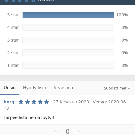
v
t
,
0
ä
0
m
5 star
100%
t
ä
ä
ä
h
4 star
0%
r
t
e
ä
ä
3 star
0%
2 star
0%
1 star
0%
Uusin
Hyödyllisin
Arvosana
Suodattimet
5
borg
27 Kesäkuu 2020
Versio: 2020-06-
,
18
0
0
Tarpeellista tietoa löytyi!
t
ä
h
P
M
0
t