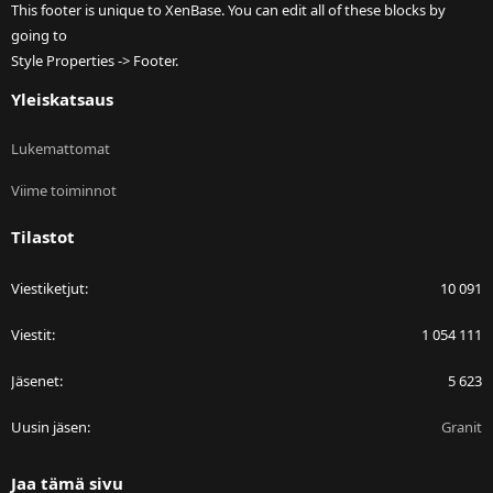
This footer is unique to XenBase. You can edit all of these blocks by
going to
Style Properties -> Footer.
Yleiskatsaus
Lukemattomat
Viime toiminnot
Tilastot
Viestiketjut
10 091
Viestit
1 054 111
Jäsenet
5 623
Uusin jäsen
Granit
Jaa tämä sivu