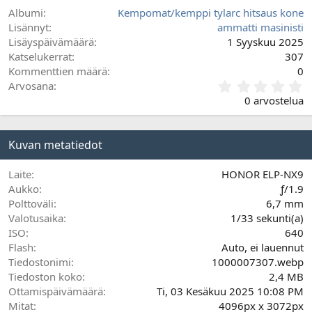
Albumi
Kempomat/kemppi tylarc hitsaus kone
Lisännyt
ammatti masinisti
Lisäyspäivämäärä
1 Syyskuu 2025
Katselukerrat
307
Kommenttien määrä
0
0
Arvosana
,
0 arvostelua
0
0
t
Kuvan metatiedot
ä
h
t
Laite
HONOR ELP-NX9
e
Aukko
ƒ/1.9
ä
Polttoväli
6,7 mm
Valotusaika
1/33 sekunti(a)
ISO
640
Flash
Auto, ei lauennut
Tiedostonimi
1000007307.webp
Tiedoston koko
2,4 MB
Ottamispäivämäärä
Ti, 03 Kesäkuu 2025 10:08 PM
Mitat
4096px x 3072px