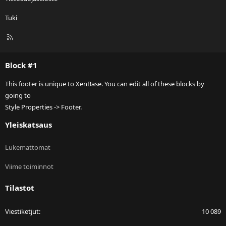
Tuki
R
S
S
Block #1
This footer is unique to XenBase. You can edit all of these blocks by
going to
Style Properties -> Footer.
Yleiskatsaus
Lukemattomat
Viime toiminnot
Tilastot
Viestiketjut
10 089