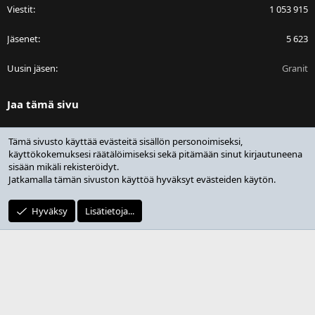
Viestit
1 053 915
Jäsenet
5 623
Uusin jäsen
Granit
Jaa tämä sivu
Facebook
Bluesky
LinkedIn
Reddit
Pinterest
Tumblr
WhatsApp
Sähköposti
Linkki
Tämä sivusto käyttää evästeitä sisällön personoimiseksi,
käyttökokemuksesi räätälöimiseksi sekä pitämään sinut kirjautuneena
sisään mikäli rekisteröidyt.
Jatkamalla tämän sivuston käyttöä hyväksyt evästeiden käytön.
®
Community platform by XenForo
© 2010-2025 XenForo Ltd.
Design by:
Pixel Exit
Hyväksy
Lisätietoja...
|
Media embeds via s9e/MediaSites