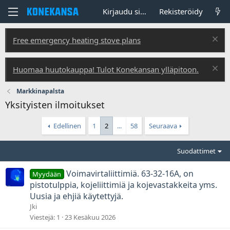
Kirjaudu sisään
Rekisteröidy
Free emergency heating stove plans
Huomaa huutokauppa! Tulot Konekansan ylläpitoon.
Markkinapalsta
Yksityisten ilmoitukset
Edellinen
1
2
...
58
Seuraava
Suodattimet
Voimavirtaliittimiä. 63-32-16A, on
Myydään
pistotulppia, kojeliittimiä ja kojevastakkeita yms.
Uusia ja ehjiä käytettyjä.
Jki
Viestejä
1
23 Kesäkuu 2026