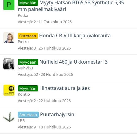
Myyty Hatsan BT65 SB Synthetic 6,35
Myydään
P
mm paineilmakivääri
Petka
Viestejä
2
11 Toukokuu 2026
Honda CR-V III karja-/valorauta
Ostetaan
Pietro
Viestejä
3
26 Huhtikuu 2026
Nuffield 460 ja Ukkomestari 3
Myydään
Nuhvi63
Viestejä
52
23 Huhtikuu 2026
Hinattavat aura ja äes
Myydään
Kontio
Viestejä
2
22 Huhtikuu 2026
Puutarhajyrsin
Annetaan
LPR
Viestejä
9
18 Huhtikuu 2026