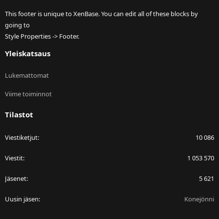
This footer is unique to XenBase. You can edit all of these blocks by
going to
Style Properties -> Footer.
Yleiskatsaus
Lukemattomat
Viime toiminnot
Tilastot
Viestiketjut
10 086
Viestit
1 053 570
Jäsenet
5 621
Uusin jäsen
Konejönni