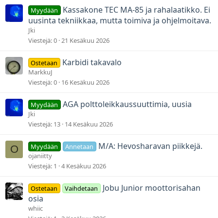
Kassakone TEC MA-85 ja rahalaatikko. Ei
Myydään
uusinta tekniikkaa, mutta toimiva ja ohjelmoitava.
Jki
Viestejä
0
21 Kesäkuu 2026
Karbidi takavalo
Ostetaan
MarkkuJ
Viestejä
0
16 Kesäkuu 2026
AGA polttoleikkaussuuttimia, uusia
Myydään
Jki
Viestejä
13
14 Kesäkuu 2026
M/A: Hevosharavan piikkejä.
Myydään
Annetaan
O
ojaniitty
Viestejä
1
4 Kesäkuu 2026
Jobu Junior moottorisahan
Ostetaan
Vaihdetaan
osia
whiic