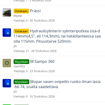
Viestejä
1
2 Kesäkuu 2026
Prässi
Ostetaan
jepjep
Viestejä
0
30 Toukokuu 2026
Hydraulisylinterin sylinteriputkea sisä-d
Ostetaan
114mm(4,5", eli 114,3mm), tai hätätilanteessa saa
olla 115mm. Pituustarve 520mm.
Jki
Viestejä
21
26 Toukokuu 2026
M:Sampo 360
Myydään
O
ojaniitty
Viestejä
0
23 Toukokuu 2026
Mopar vasen ovipeilin runko ilman lasia
Myydään
-66-74, sisältä säädettävä.
Jki
Viestejä
0
16 Toukokuu 2026