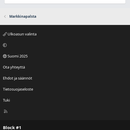
Markkinapalsta
Ulkoasun valinta
Suomi 2025
Ota yhteyttä
Ehdot ja säännöt
Tietosuojaseloste
Tuki
R
S
S
Block #1