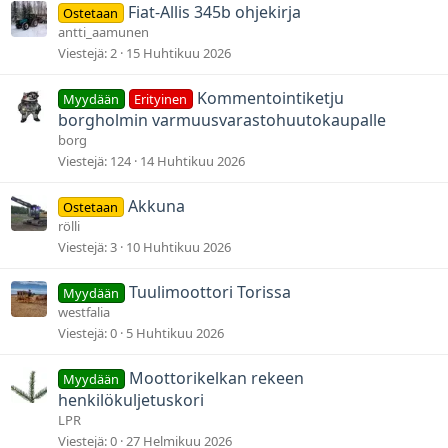
Fiat-Allis 345b ohjekirja
Ostetaan
antti_aamunen
Viestejä
2
15 Huhtikuu 2026
Kommentointiketju
Myydään
Erityinen
borgholmin varmuusvarastohuutokaupalle
borg
Viestejä
124
14 Huhtikuu 2026
Akkuna
Ostetaan
rölli
Viestejä
3
10 Huhtikuu 2026
Tuulimoottori Torissa
Myydään
westfalia
Viestejä
0
5 Huhtikuu 2026
Moottorikelkan rekeen
Myydään
henkilökuljetuskori
LPR
Viestejä
0
27 Helmikuu 2026