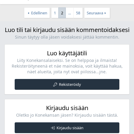
Edellinen
1
2
...
58
Seuraava
Luo tili tai kirjaudu sisään kommentoidaksesi
Sinun täytyy olla jäsen voidaksesi jättää kommentin.
Luo käyttäjätili
Liity Konekansalaiseksi. Se on helppoa ja ilmaista!
Rekisteröityneenä et näe mainoksia, voit käyttää hakua,
näet alueita, joita nyt ovat piilossa...jne.
Rekisteröidy
Kirjaudu sisään
Oletko jo Konekansan jäsen? Kirjaudu sisään tästä.
Kirjaudu sisään