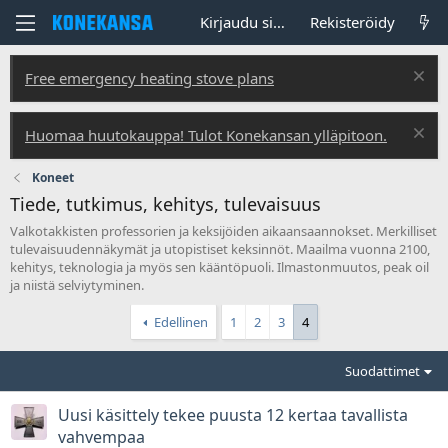
Kirjaudu sisään
Rekisteröidy
Free emergency heating stove plans
Huomaa huutokauppa! Tulot Konekansan ylläpitoon.
Koneet
Tiede, tutkimus, kehitys, tulevaisuus
Valkotakkisten professorien ja keksijöiden aikaansaannokset. Merkilliset
tulevaisuudennäkymät ja utopistiset keksinnöt. Maailma vuonna 2100,
kehitys, teknologia ja myös sen kääntöpuoli. Ilmastonmuutos, peak oil
ja niistä selviytyminen.
Edellinen
1
2
3
4
Suodattimet
Uusi käsittely tekee puusta 12 kertaa tavallista
vahvempaa