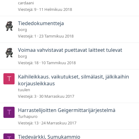
cardaani
Viestejä
9
11 Helmikuu 2018
Tiededokumentteja
borg
Viestejä
1
23 Tammikuu 2018
Voimaa vahvistavat puettavat laitteet tulevat
borg
Viestejä
18
10 Tammikuu 2018
Kaihileikkaus. vaikutukset, silmälasit, jälkikaihin
T
korjausleikkaus
tuulen
Viestejä
3
30 Marraskuu 2017
Harrastelijoitten Geigermittarijärjestelmä
T
Turhapuro
Viestejä
13
24 Marraskuu 2017
Tiedevärkki, Sumukammio
T