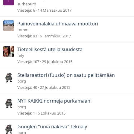
Turhapuro
Viestejä
6
14 Marraskuu 2017
Painovoimalakia uhmaava moottori
tommi
Viestejä
93
6 Tammikuu 2017
Tieteellisestä uteliaisuudesta
refy
Viestejä
107
29 Joulukuu 2015
Stellaraattori (fuusio) on saatu pelittämään
borg
Viestejä
40
27 Joulukuu 2015
NYT KAIKKI normeja purkamaan!
borg
Viestejä
1
6 Lokakuu 2015
Googlen "unia näkevä" tekoäly
borg