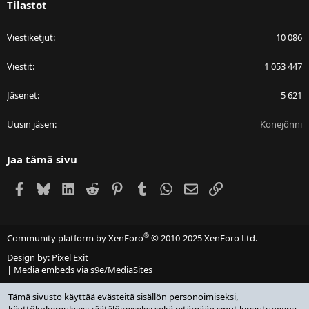
Tilastot
Viestiketjut
10 086
Viestit
1 053 447
Jäsenet
5 621
Uusin jäsen
Konejönni
Jaa tämä sivu
Facebook
Bluesky
LinkedIn
Reddit
Pinterest
Tumblr
WhatsApp
Sähköposti
Linkki
®
Community platform by XenForo
© 2010-2025 XenForo Ltd.
Design by:
Pixel Exit
|
Media embeds via s9e/MediaSites
Tämä sivusto käyttää evästeitä sisällön personoimiseksi,
käyttökokemuksesi räätälöimiseksi sekä pitämään sinut kirjautuneena