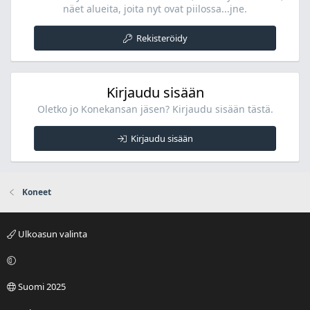
näet alueita, joita nyt ovat piilossa...jne.
Rekisteröidy
Kirjaudu sisään
Oletko jo Konekansan jäsen? Kirjaudu sisään tästä.
Kirjaudu sisään
Koneet
Ulkoasun valinta
Suomi 2025