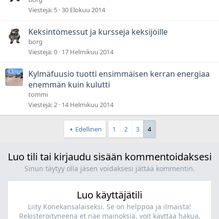
Viestejä
5
30 Elokuu 2014
Keksintömessut ja kursseja keksijöille
borg
Viestejä
0
17 Helmikuu 2014
Kylmäfuusio tuotti ensimmäisen kerran energiaa
enemmän kuin kulutti
tommi
Viestejä
2
14 Helmikuu 2014
Edellinen
1
2
3
4
Luo tili tai kirjaudu sisään kommentoidaksesi
Sinun täytyy olla jäsen voidaksesi jättää kommentin.
Luo käyttäjätili
Liity Konekansalaiseksi. Se on helppoa ja ilmaista!
Rekisteröityneenä et näe mainoksia, voit käyttää hakua,