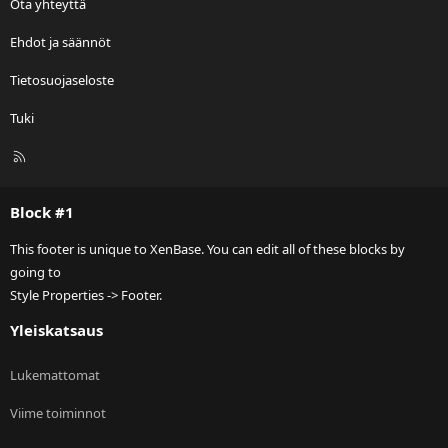
Ota yhteyttä
Ehdot ja säännöt
Tietosuojaseloste
Tuki
R
S
S
Block #1
This footer is unique to XenBase. You can edit all of these blocks by
going to
Style Properties -> Footer.
Yleiskatsaus
Lukemattomat
Viime toiminnot